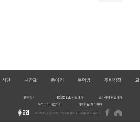
식단
시간표
동아리
복덕방
주변상점
교
문의하기
BCSD Lab 바로가기
코리아텍 바로가기
아우누리 바로가기
개인정보 처리방침
COPYRIGHT ⓒ
2026
BY BCSDLab ALL RIGHTS RESERVED.