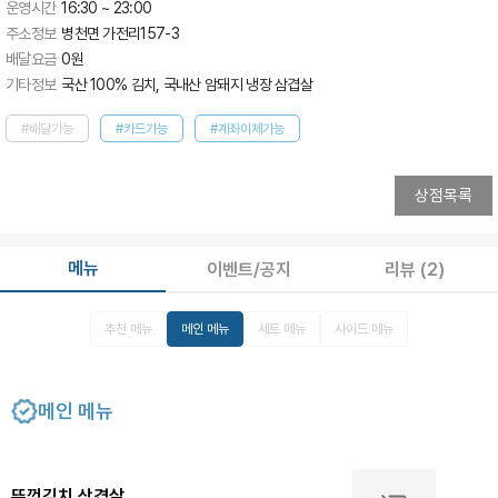
운영시간
16:30 ~ 23:00
주소정보
병천면 가전리157-3
배달요금
0
원
기타정보
국산 100% 김치, 국내산 암돼지 냉장 삼겹살
#배달가능
#카드가능
#계좌이체가능
상점목록
메뉴
이벤트/공지
리뷰
(2)
추천 메뉴
메인 메뉴
세트 메뉴
사이드 메뉴
메인 메뉴
뚜껑김치 삼겹살