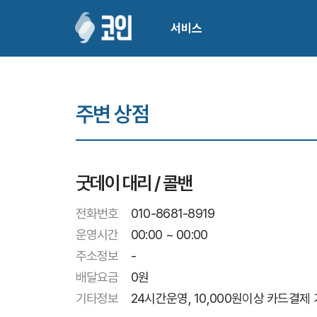
서비스
주변 상점
굿데이 대리 / 콜밴
전화번호
010-8681-8919
운영시간
00:00 ~ 00:00
주소정보
-
배달요금
0
원
기타정보
24시간운영, 10,000원이상 카드결제