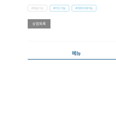
#배달가능
#카드가능
#계좌이체가능
상점목록
메뉴