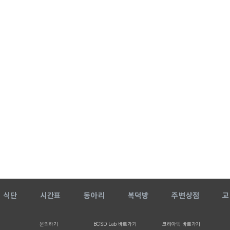
식단
시간표
동아리
복덕방
주변상점
교
문의하기
BCSD Lab 바로가기
코리아텍 바로가기