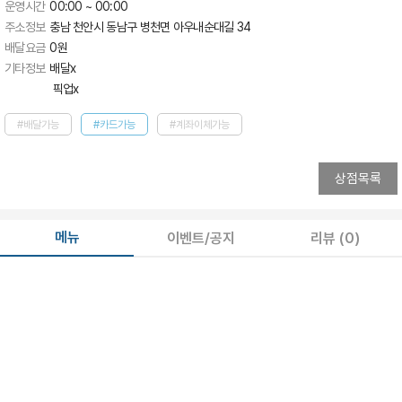
운영시간
00:00 ~ 00:00
주소정보
충남 천안시 동남구 병천면 아우내순대길 34
배달요금
0
원
기타정보
배달x 

 픽업x
#배달가능
#카드가능
#계좌이체가능
상점목록
메뉴
이벤트/공지
리뷰
(0)