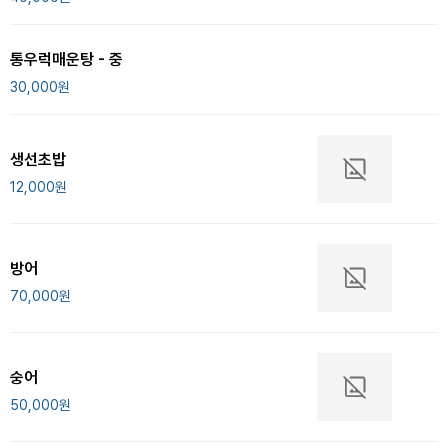
통우럭매운탕 - 중
30,000
원
생선초밥
12,000
원
방어
70,000
원
숭어
50,000
원