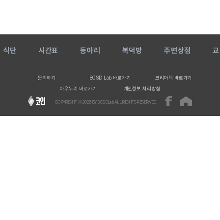
식단
시간표
동아리
복덕방
주변상점
교
문의하기
BCSD Lab 바로가기
코리아텍 바로가기
아우누리 바로가기
개인정보 처리방침
COPYRIGHT ⓒ
2026
BY BCSDLab ALL RIGHTS RESERVED.