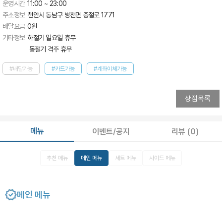
운영시간
11:00 ~ 23:00
주소정보
천안시 동남구 병천면 충절로 1771
배달요금
0
원
기타정보
하절기 일요일 휴무 

 동절기 격주 휴무
#배달가능
#카드가능
#계좌이체가능
상점목록
메뉴
이벤트/공지
리뷰
(0)
추천 메뉴
메인 메뉴
세트 메뉴
사이드 메뉴
메인 메뉴