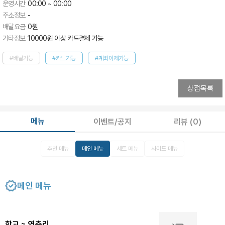
운영시간
00:00 ~ 00:00
주소정보
-
배달요금
0
원
기타정보
10000원 이상 카드결제 가능
#배달가능
#카드가능
#계좌이체가능
상점목록
메뉴
이벤트/공지
리뷰
(0)
추천 메뉴
메인 메뉴
세트 메뉴
사이드 메뉴
메인 메뉴
학교 ~ 연춘리