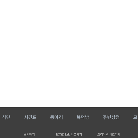
식단
시간표
동아리
복덕방
주변상점
교
문의하기
BCSD Lab 바로가기
코리아텍 바로가기