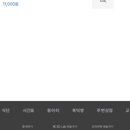
11,000
원
식단
시간표
동아리
복덕방
주변상점
교
문의하기
BCSD Lab 바로가기
코리아텍 바로가기