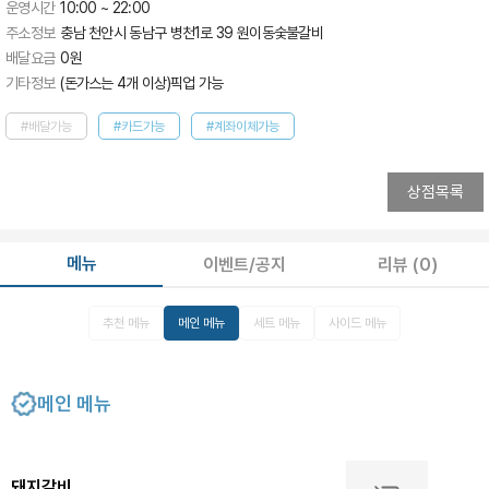
운영시간
10:00 ~ 22:00
주소정보
충남 천안시 동남구 병천1로 39 원이동숯불갈비
배달요금
0
원
기타정보
(돈가스는 4개 이상)픽업 가능
#배달가능
#카드가능
#계좌이체가능
상점목록
메뉴
이벤트/공지
리뷰
(0)
추천 메뉴
메인 메뉴
세트 메뉴
사이드 메뉴
메인 메뉴
돼지갈비