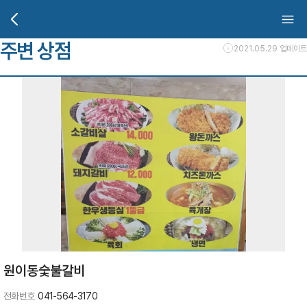
주변 상점
2021.05.29 업데이트
원이동숯불갈비
전화번호
041-564-3170