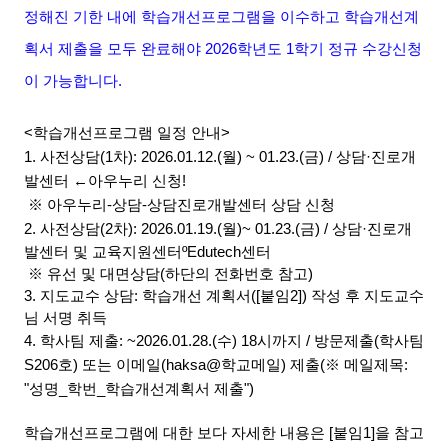
정해진 기한 내에 학습개선프로그램을 이수하고
학습개선계
획서 제출을 모두 완료해야 2026학년도 1학기 정규 수강신청
이 가능
합니다.
<학습개선프로그램 일정 안내
>
1. 사전상담(1차): 2026.01.12.(월) ~ 01.23.(금)
/ 상담
·진로개
발센터 ←아우누리 신청!
※ 아우누리-상담-상담진로개발센터 상담 신청
2. 사전상담(2차): 2026.01.19.(월)
~ 01.23.(금)
/
상담
·진로개
발센터 및 교육지원센터ºEdutech센터
※ 유선 및 대면상담(하단의 전화번호 참고)
3. 지도교수 상담:
학습개선 계획서([붙임2]) 작성 후 지도교수
님 서명 취득
4. 학사팀 제출: ~2026.01.28.(수) 18시까지
/
방문제출(학사팀
S
206호) 또는 이메일(
haksa@학교메일) 제출
(※ 메일제목:
"성명_학번_학습개선계획서 제출")
학습개선프로그램에 대한 보다 자세한 내용은 [붙임1]을 참고