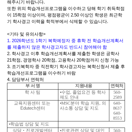
해주시기 바랍니다.
또한 위의 학습개선프로그램을 이수하고
당해 학기 취득학점
이 15학점 이상이며, 평점평균이 2.50 이상인 학생은
최근학
기 학사경고 이력을 학적부에서 삭제할 수 있습니다.
<기타 및 유의사항>
1. 2026
학년도 1
학기 복학예정자 중 휴학 전 학습개선계획서
를 제출하지 않은 학사경고자도 반드시 참여해야 함
2. 학사경고 이후 학습개선계획서를 제출한 학생은
공학사
21학점, 경영학사
20학점, 고용학사 20학점까지 신청 가능
3. 조기복학자 중 직전학기 학사경고자는 복학신청서 제출 후
학습개선프로그램을 이수하기 바람
4. 담당부서 연락처
부 서 명
지원내용
연락처
학 사 팀
⦁
수업
,
졸업요건 등 학사
560-
제도 안내
2589
교육지원센터 또는
⦁
MSC
분야 학습 지원
,
의
640-
Edutech센터
사소통 상담 및 지도
8637
640-
8553
⦁
학습법 상담 및 지도
상담
‧
진로개발센터
⦁
진로관련 상담 및
대인
560-