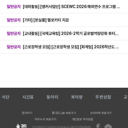
일반공지
[대외활동] [앵커사업단] SCEWC 2026 해외연수 프로그램 참가학생 모집 안내(~8.12.)
일반공지
[기타] [분실물] 헬로키티 지갑
일반공지
[교내활동] [국제교육팀] 2026-2학기 글로벌역량강화 튜터링 프로그램 튜터,튜티 모집(8.7~8.17)
일반공지
[근로장학생 모집] [근로장학생 모집] [회계팀] 2026학년도 하계방학 단기 근로장학생 모집 (8.24-8.28)
식단
시간표
동아리
복덕방
주변상점
교
문의하기
BCSD Lab 바로가기
코리아텍 바로가기
아우누리 바로가기
개인정보 처리방침
COPYRIGHT ⓒ
2026
BY BCSDLab ALL RIGHTS RESERVED.