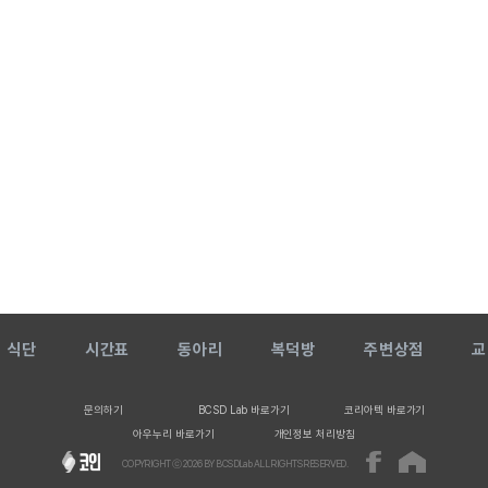
식단
시간표
동아리
복덕방
주변상점
교
문의하기
BCSD Lab 바로가기
코리아텍 바로가기
아우누리 바로가기
개인정보 처리방침
COPYRIGHT ⓒ
2026
BY BCSDLab ALL RIGHTS RESERVED.