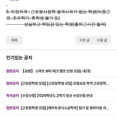
6.
지원자격
:
근로봉사장학 결격사유가 없는 학생
(
이중근
로
,
초과학기
,
휴학생 불가 등
)
성실하고 책임감 있는 학생
(
출퇴근시간 철저
)
목록
이전 글
다음 글
인기있는 공지
일반공지
【공쎈】 스마트 뷰티 테크 캠프 인원 모집(~8/3)
일반공지
[근로장학생 모집] [근로장학생 모집] 모집요강 하역 근로장학생 모집
학사공지
[수강신청] 2026학년도 2학기 정규 수강신청 안내
일반공지
[근로장학생 모집] [메카트로닉스공학부] 집기 및 장비이동 지원 근로장학생 모집