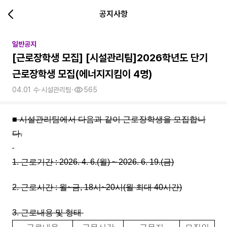
공지사항
일반공지
[근로장학생 모집] [시설관리팀]2026학년도 단기
근로장학생 모집(에너지지킴이 4명)
04.01 수
·
시설관리팀
·
565
■
시설관리팀에서 다음과 같이 근로장학생을 모집합니
다
.
1.
근로기간
:
2026. 4. 6
.(월) ~ 2026
. 6. 19.(금)
2.
근로시간
:
월
~
금
, 18
시
~20
시
(
월 최대
40
시간
)
3.
근로내용 및 형태