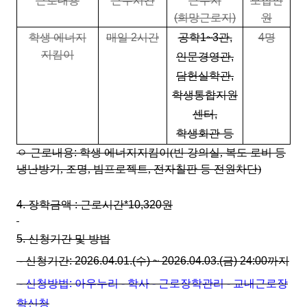
근로내용
근무시간
근무지
모집인
(희망근로지)
원
학생 에너지
매일
2
시간
공학1~3관,
4
명
지킴이
인문경영관,
담헌실학관,
학생통합지원
센터,
학생회관 등
ㅇ 근로내
용:
학생 에너지지킴이(빈 강의실, 복도 로비 등
냉난방기, 조명, 빔프로젝트, 전자칠판 등 전원차단)
4.
장학금액
:
근로시간
*10,32
0
원
5.
신청기간 및 방법
-
신청기간
: 2026.04.01.(수
) ~ 2026.04.03
.(금
) 24:00
까지
-
신청방법
:
아우누리 - 학사 - 근로장학관리 - 교내근로장
학신청