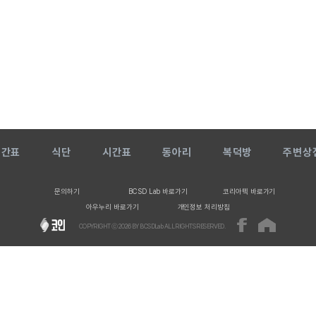
시간표
식단
시간표
동아리
복덕방
주변상
문의하기
BCSD Lab 바로가기
코리아텍 바로가기
아우누리 바로가기
개인정보 처리방침
COPYRIGHT ⓒ
2026
BY BCSDLab ALL RIGHTS RESERVED.