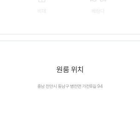
비데
베란다
원룸 위치
충남 천안시 동남구 병천면 가전8길 94