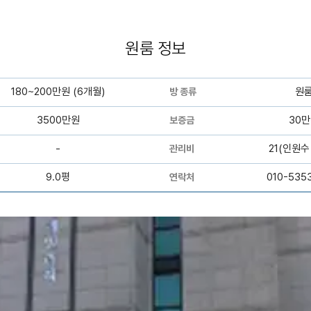
원룸 정보
180~200만원 (6개월)
원
방 종류
3500만원
30
보증금
-
21(인원수
관리비
9.0평
010-535
연락처