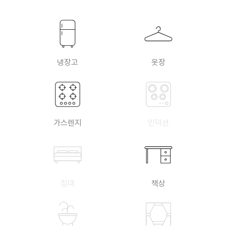
냉장고
옷장
가스렌지
인덕션
침대
책상