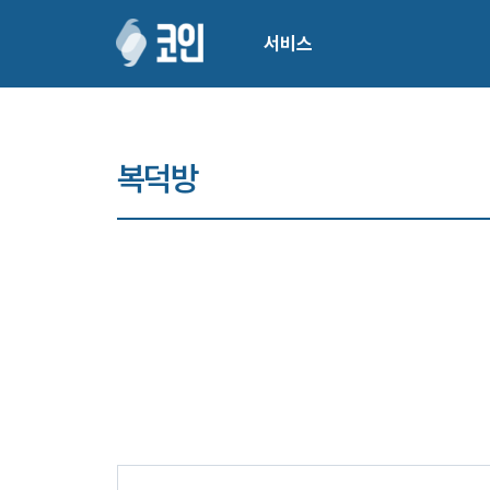
서비스
복덕방