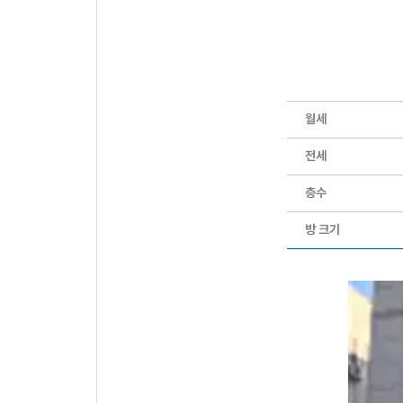
월세
전세
층수
방 크기