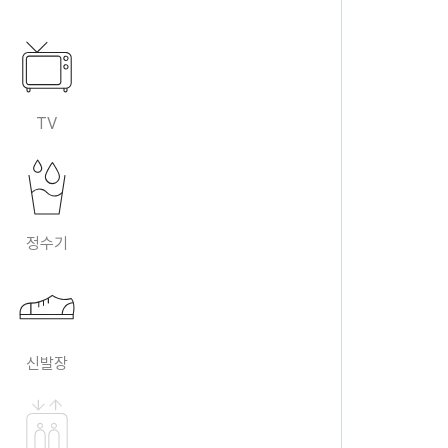
TV
정수기
신발장