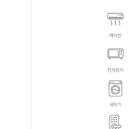
에어컨
전자렌지
세탁기