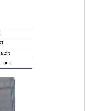
룸
만원
 상관x)
3-0189