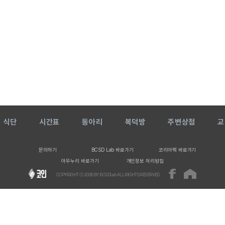
식단
시간표
동아리
복덕방
주변상점
교
문의하기
BCSD Lab 바로가기
코리아텍 바로가기
아우누리 바로가기
개인정보 처리방침
COPYRIGHT ⓒ
2026
BY BCSDLab ALL RIGHTS RESERVED.