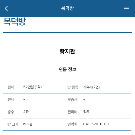
복덕방
복덕방
함지관
원룸 정보
월세
52만원 (1학기)
방 종류
기숙사(2인)
전세
-
보증금
-
층수
4층
관리비
없음
방 크기
null평
연락처
041-520-0013