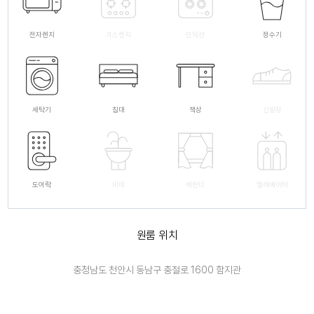
전자렌지
가스렌지
인덕션
정수기
세탁기
침대
책상
신발장
도어락
비데
베란다
엘레베이터
원룸 위치
충청남도 천안시 동남구 충절로 1600 함지관