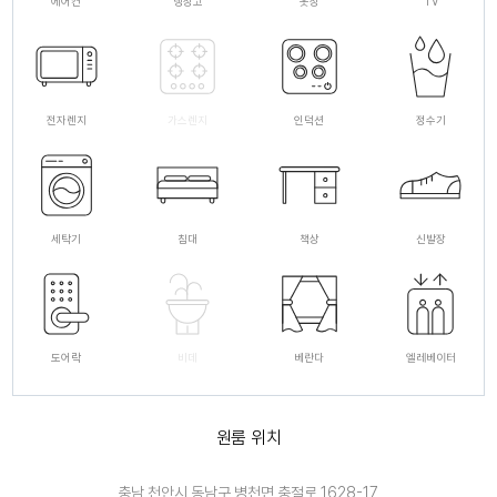
에어컨
냉장고
옷장
TV
전자렌지
가스렌지
인덕션
정수기
세탁기
침대
책상
신발장
도어락
비데
베란다
엘레베이터
원룸 위치
충남 천안시 동남구 병천면 충절로 1628-17