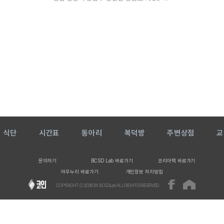
식단
시간표
동아리
복덕방
주변상점
교
문의하기
BCSD Lab 바로가기
코리아텍 바로가기
아우누리 바로가기
개인정보 처리방침
COPYRIGHT ⓒ
2026
BY BCSDLab ALL RIGHTS RESERVED.