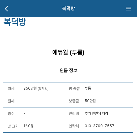
복덕방
복덕방
에듀윌 (투룸)
원룸 정보
월세
250만원 (6개월)
방 종류
투룸
전세
-
보증금
50만원
층수
-
관리비
추가 인원에 따라
방 크기
12.0평
연락처
010-3709-7557