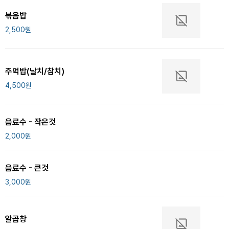
볶음밥
2,500
원
주먹밥(날치/참치)
4,500
원
음료수 - 작은것
2,000
원
음료수 - 큰것
3,000
원
알곱창