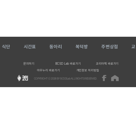
식단
시간표
동아리
복덕방
주변상점
교
문의하기
BCSD Lab 바로가기
코리아텍 바로가기
아우누리 바로가기
개인정보 처리방침
COPYRIGHT ⓒ
2026
BY BCSDLab ALL RIGHTS RESERVED.