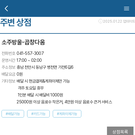
주변 상점
2025.01.22 업데이트
소주방울-곱창다움
전화번호
041-557-3007
운영시간
17:00 ~ 02:00
주소정보
충남 천안시 동남구 병천면 가전6길6
배달요금
0
원
기타정보
배달 시 현금결제&계좌이체만 가능 

 격주 토요일 휴무 

 1인분 배달 시 배달비 1000원

25000원 이상 음료수 작은거, 4만원 이상 음료수 큰거 서비스
#배달가능
#카드가능
#계좌이체가능
상점목록