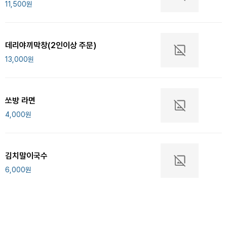
11,500
원
데리야끼막창(2인이상 주문)
13,000
원
쏘방 라면
4,000
원
김치말이국수
6,000
원