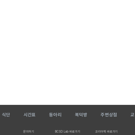
식단
시간표
동아리
복덕방
주변상점
교
문의하기
BCSD Lab 바로가기
코리아텍 바로가기