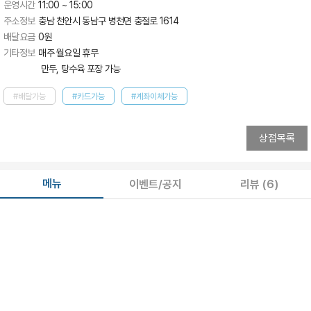
운영시간
11:00 ~ 15:00
주소정보
충남 천안시 동남구 병천면 충절로 1614
배달요금
0
원
기타정보
매주 월요일 휴무 

 만두, 탕수육 포장 가능
#배달가능
#카드가능
#계좌이체가능
상점목록
메뉴
이벤트/공지
리뷰
(6)