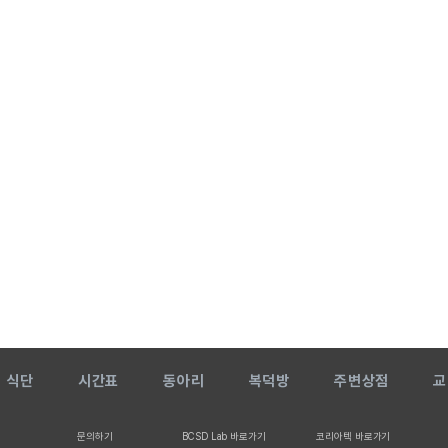
식단
시간표
동아리
복덕방
주변상점
교
문의하기
BCSD Lab 바로가기
코리아텍 바로가기