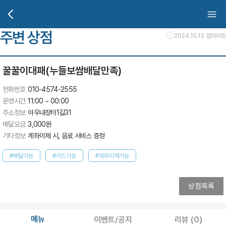
주변 상점
2024.10.13 업데이트
꿀꿀이대패(누들보쌈배달만족)
전화번호
010-4574-2555
운영시간
11:00 ~ 00:00
주소정보
아우내장터1길31
배달요금
3,000
원
기타정보
계좌이체 시, 음료 서비스 증정
#배달가능
#카드가능
#계좌이체가능
상점목록
메뉴
이벤트/공지
리뷰
(0)