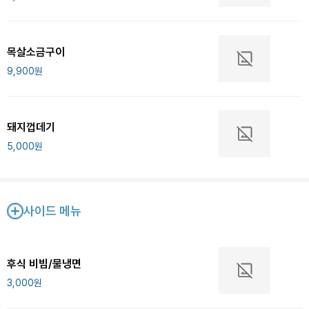
목살소금구이
9,900
원
돼지껍데기
5,000
원
사이드 메뉴
후식 비빔/물냉면
3,000
원