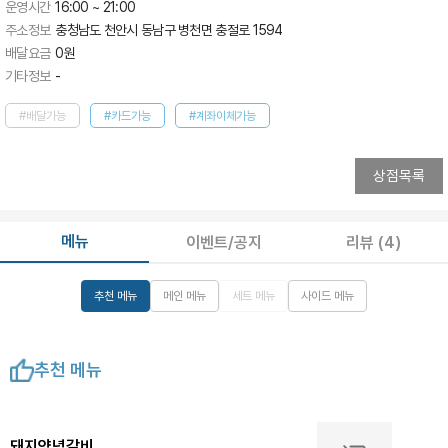
운영시간
16:00 ~ 21:00
주소정보
충청남도 천안시 동남구 병천면 충절로 1594
배달요금
0
원
기타정보
-
#배달가능
#카드가능
#계좌이체가능
상점목록
메뉴
이벤트/공지
리뷰
(4)
추천 메뉴
메인 메뉴
세트 메뉴
사이드 메뉴
추천 메뉴
돼지양념갈비