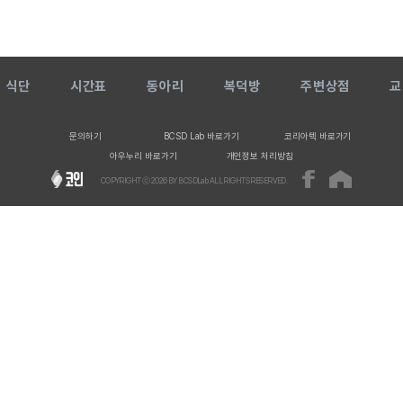
식단
시간표
동아리
복덕방
주변상점
교
문의하기
BCSD Lab 바로가기
코리아텍 바로가기
아우누리 바로가기
개인정보 처리방침
COPYRIGHT ⓒ
2026
BY BCSDLab ALL RIGHTS RESERVED.