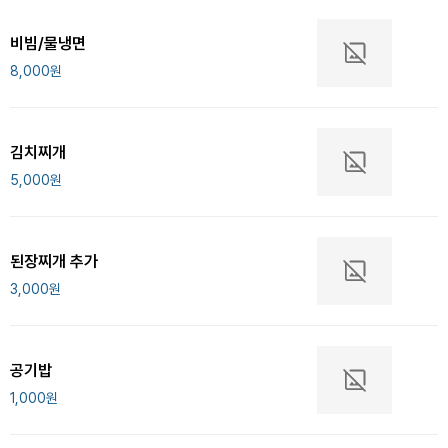
비빔/물냉면
8,000
원
김치찌개
5,000
원
된장찌개 추가
3,000
원
공기밥
1,000
원