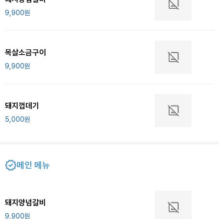
9,900
원
목살소금구이
9,900
원
돼지껍데기
5,000
원
메인 메뉴
돼지양념갈비
9,900
원