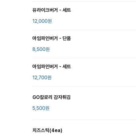
유라이크버거 - 세트
12,000
원
아임파인버거 - 단품
8,500
원
아임파인버거 - 세트
12,700
원
GO칼로리 감자튀김
5,500
원
치즈스틱(4ea)