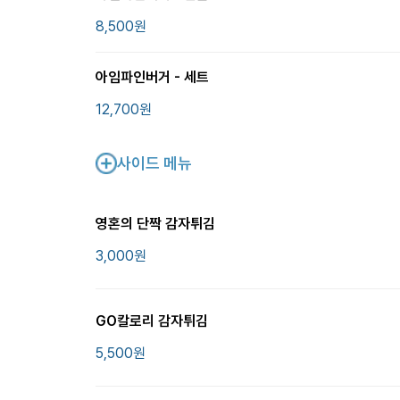
8,500
원
아임파인버거 - 세트
12,700
원
사이드 메뉴
영혼의 단짝 감자튀김
3,000
원
GO칼로리 감자튀김
5,500
원