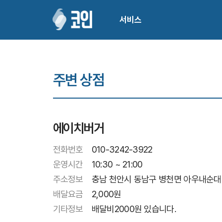
서비스
주변 상점
에이치버거
전화번호
010-3242-3922
운영시간
10:30 ~ 21:00
주소정보
충남 천안시 동남구 병천면 아우내순대길
배달요금
2,000
원
기타정보
배달비2000원 있습니다.