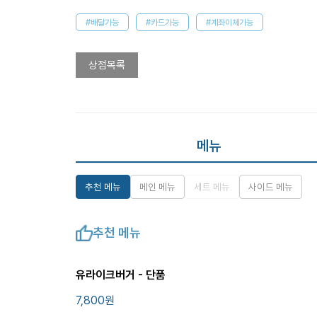
#배달가능
#카드가능
#계좌이체가능
상점목록
메뉴
추천 메뉴
메인 메뉴
세트 메뉴
사이드 메뉴
추천 메뉴
유라이크버거 - 단품
7,800
원