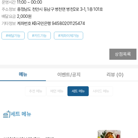
운영시간
11:00 ~ 00:00
주소정보
충청남도 천안시 동남구 병천면 병천2로 3-1, 1층 101호
배달요금
2,000
원
기타정보
계좌번호 KB국민은행 94580201125474
#배달가능
#카드가능
#계좌이체가능
상점목록
메뉴
이벤트/공지
리뷰
(0)
추천 메뉴
메인 메뉴
세트 메뉴
사이드 메뉴
세트 메뉴