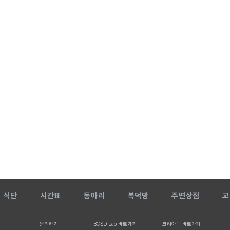
식단
시간표
동아리
복덕방
주변상점
교
문의하기
BCSD Lab 바로가기
코리아텍 바로가기