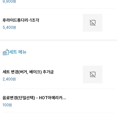
9,900
원
후라이드통다리-1조각
5,400
원
세트 메뉴
세트 변경(버거, 베이크) 추가금
2,400
원
음료변경(단일선택) - HOT아메리카노 변경
100
원