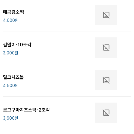
매콤김소떡
4,600
원
김말이-10조각
3,000
원
밀크치즈볼
4,500
원
롱고구마치즈스틱-2조각
3,600
원