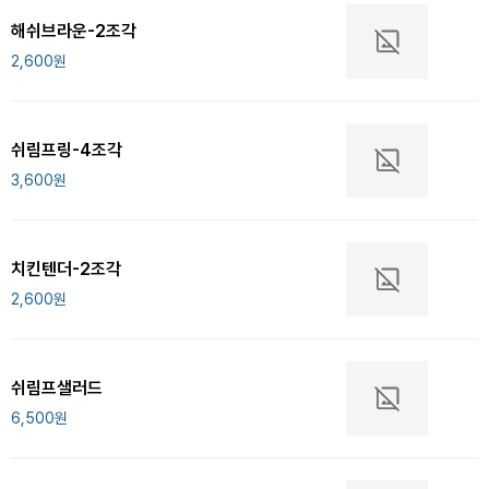
해쉬브라운-2조각
2,600
원
쉬림프링-4조각
3,600
원
치킨텐더-2조각
2,600
원
쉬림프샐러드
6,500
원