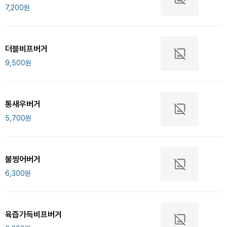
7,200
원
더블비프버거
9,500
원
통새우버거
5,700
원
불찡어버거
6,300
원
육즙가득비프버거