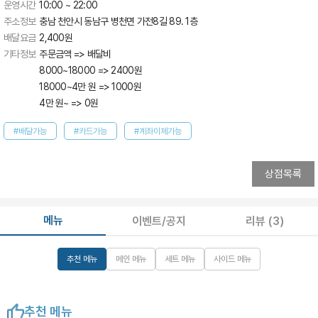
운영시간
10:00 ~ 22:00
주소정보
충남 천안시 동남구 병천면 가전8길 89. 1층
배달요금
2,400
원
기타정보
주문금액 => 배달비

8000~18000 => 2400원

18000~4만 원 => 1000원

4만 원~ => 0원
#배달가능
#카드가능
#계좌이체가능
상점목록
메뉴
이벤트/공지
리뷰
(3)
추천 메뉴
메인 메뉴
세트 메뉴
사이드 메뉴
추천 메뉴