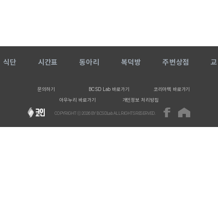
식단
시간표
동아리
복덕방
주변상점
교
문의하기
BCSD Lab 바로가기
코리아텍 바로가기
아우누리 바로가기
개인정보 처리방침
COPYRIGHT ⓒ
2026
BY BCSDLab ALL RIGHTS RESERVED.