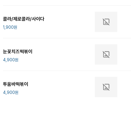
콜라/제로콜라/사이다
1,900
원
눈꽃치즈떡볶이
4,900
원
투움바떡볶이
4,900
원