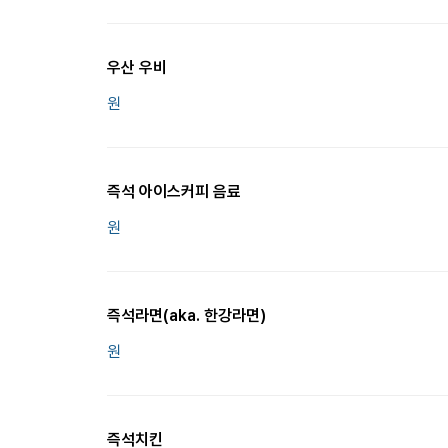
우산 우비
원
즉석 아이스커피 음료
원
즉석라면(aka. 한강라면)
원
즉석치킨