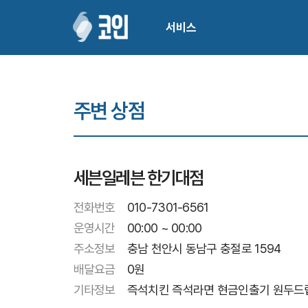
서비스
주변 상점
세븐일레븐 한기대점
전화번호
010-7301-6561
운영시간
00:00 ~ 00:00
주소정보
충남 천안시 동남구 충절로 1594
배달요금
0
원
기타정보
즉석치킨 즉석라면 현금인출기 원두드