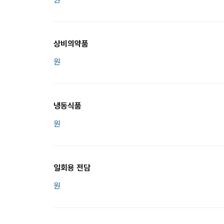
상비의약품
원
냉동식품
원
일회용 전담
원