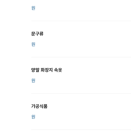
원
문구류
원
양말 화장지 속옷
원
가공식품
원