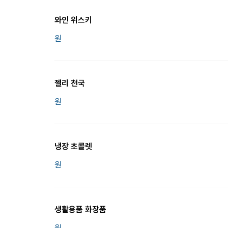
와인 위스키
원
젤리 천국
원
냉장 초콜렛
원
생활용품 화장품
원