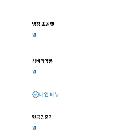
냉장 초콜렛
원
상비의약품
원
메인 메뉴
현금인출기
원