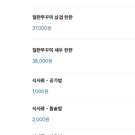
철판쭈꾸미 삼겹 한판
37,000
원
철판쭈꾸미 새우 한판
38,000
원
식사류 - 공기밥
1,000
원
식사류 - 돌솥밥
2,000
원