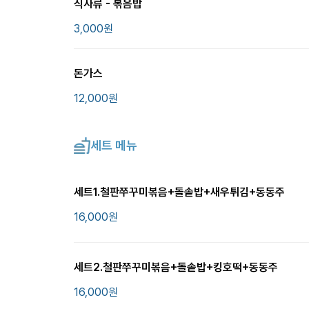
식사류 - 볶음밥
3,000
원
돈가스
12,000
원
세트 메뉴
세트1.철판쭈꾸미볶음+돌솥밥+새우튀김+동동주
16,000
원
세트2.철판쭈꾸미볶음+돌솥밥+킹호떡+동동주
16,000
원