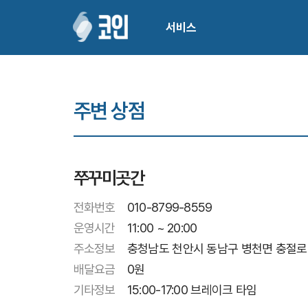
서비스
주변 상점
쭈꾸미곳간
전화번호
010-8799-8559
운영시간
11:00 ~ 20:00
주소정보
충청남도 천안시 동남구 병천면 충절로 1
배달요금
0
원
기타정보
15:00-17:00 브레이크 타임