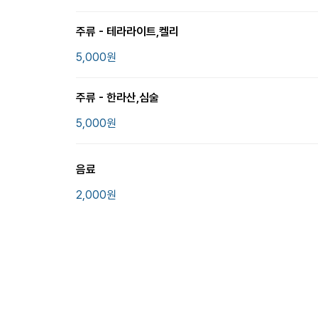
주류 - 테라라이트,켈리
5,000
원
주류 - 한라산,심술
5,000
원
음료
2,000
원