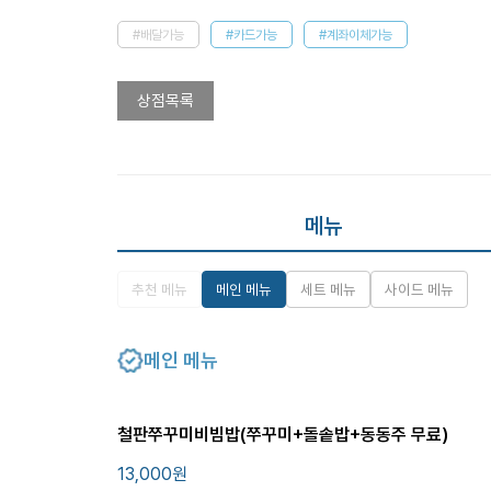
#배달가능
#카드가능
#계좌이체가능
상점목록
메뉴
추천 메뉴
메인 메뉴
세트 메뉴
사이드 메뉴
메인 메뉴
철판쭈꾸미비빔밥(쭈꾸미+돌솥밥+동동주 무료)
13,000
원