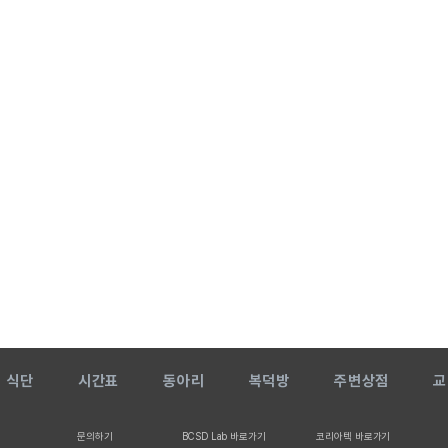
식단
시간표
동아리
복덕방
주변상점
교
문의하기
BCSD Lab 바로가기
코리아텍 바로가기