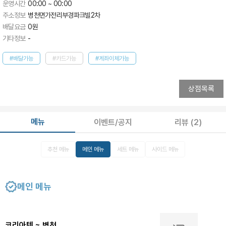
운영시간
00:00 ~ 00:00
주소정보
병천면가전리부경파크빌2차
배달요금
0
원
기타정보
-
#배달가능
#카드가능
#계좌이체가능
상점목록
메뉴
이벤트/공지
리뷰
(2)
추천 메뉴
메인 메뉴
세트 메뉴
사이드 메뉴
메인 메뉴
코리아텍 ~ 병천