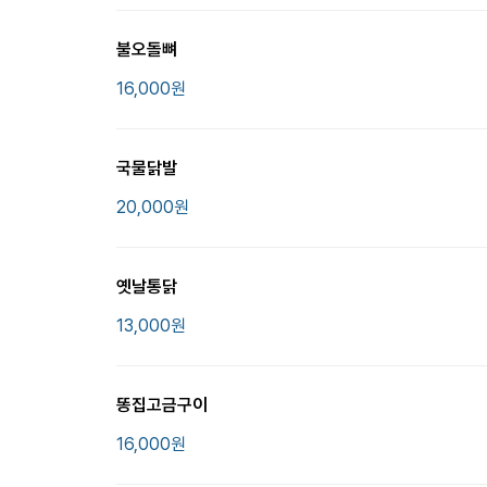
불오돌뼈
16,000
원
국물닭발
20,000
원
옛날통닭
13,000
원
똥집고금구이
16,000
원