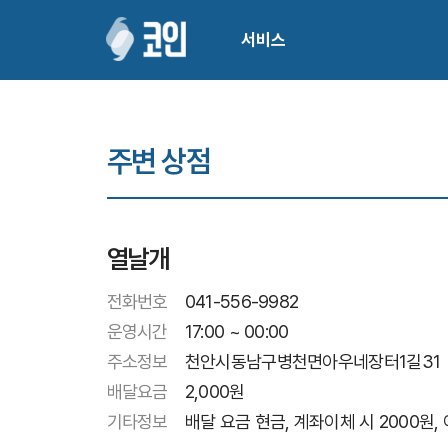
서비스
주변 상점
열날개
전화번호
041-556-9982
운영시간
17:00 ~ 00:00
주소정보
천안시동남구병천면아우네장터1길31
배달요금
2,000
원
기타정보
배달 요금 현금, 계좌이체 시 2000원,