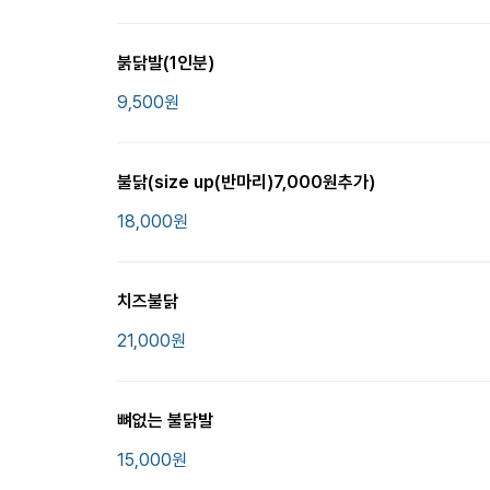
붉닭발(1인분)
9,500
원
불닭(size up(반마리)7,000원추가)
18,000
원
치즈불닭
21,000
원
뼈없는 불닭발
15,000
원