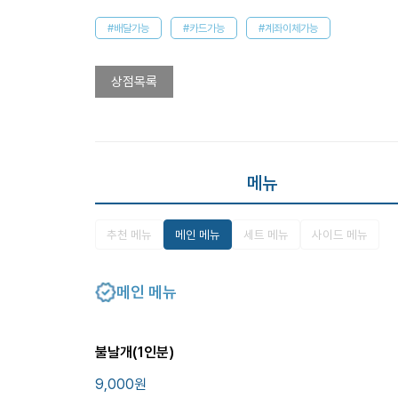
#배달가능
#카드가능
#계좌이체가능
상점목록
메뉴
추천 메뉴
메인 메뉴
세트 메뉴
사이드 메뉴
메인 메뉴
불날개(1인분)
9,000
원