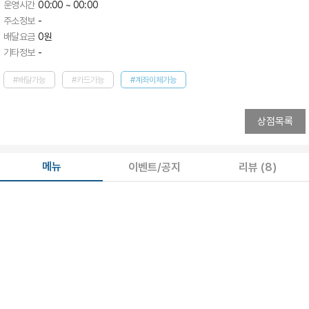
운영시간
00:00 ~ 00:00
주소정보
-
배달요금
0
원
기타정보
-
#배달가능
#카드가능
#계좌이체가능
상점목록
메뉴
이벤트/공지
리뷰
(8)