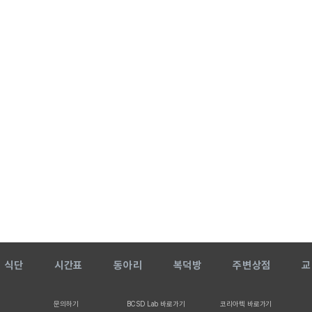
식단
시간표
동아리
복덕방
주변상점
교
문의하기
BCSD Lab 바로가기
코리아텍 바로가기