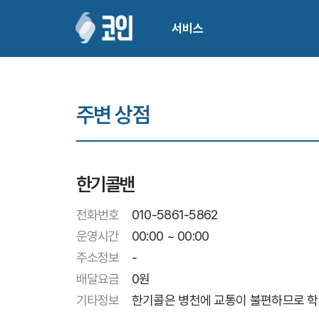
서비스
주변 상점
한기콜밴
전화번호
010-5861-5862
운영시간
00:00 ~ 00:00
주소정보
-
배달요금
0
원
기타정보
한기콜은 병천에 교통이 불편하므로 학