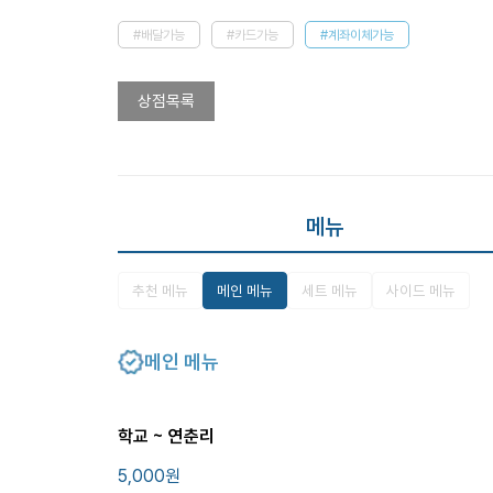
#배달가능
#카드가능
#계좌이체가능
상점목록
메뉴
추천 메뉴
메인 메뉴
세트 메뉴
사이드 메뉴
메인 메뉴
학교 ~ 연춘리
5,000
원